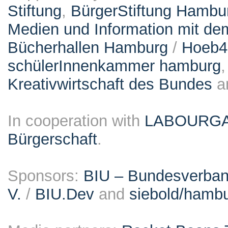
Stiftung
,
BürgerStiftung Hambu
Medien und Information mit d
Bücherhallen Hamburg
/
Hoeb
schülerInnenkammer hamburg
Kreativwirtschaft des Bundes
a
In cooperation with
LABOURG
Bürgerschaft
.
Sponsors:
BIU – Bundesverband
V.
/
BIU.Dev
and
siebold/ham