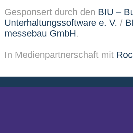
Gesponsert durch den
BIU – Bu
Unterhaltungssoftware e. V.
/
B
messebau GmbH
.
In Medienpartnerschaft mit
Roc