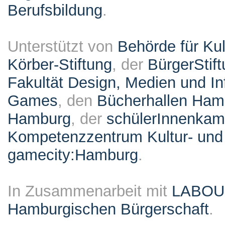
Berufsbildung
.
Unterstützt von
Behörde für Ku
Körber-Stiftung
, der
BürgerStif
Fakultät Design, Medien und I
Games
, den
Bücherhallen Ham
Hamburg
, der
schülerInnenka
Kompetenzzentrum Kultur- und 
gamecity:Hamburg
.
In Zusammenarbeit mit
LABO
Hamburgischen Bürgerschaft
.