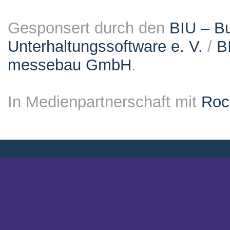
Gesponsert durch den
BIU – Bu
Unterhaltungssoftware e. V.
/
B
messebau GmbH
.
In Medienpartnerschaft mit
Roc