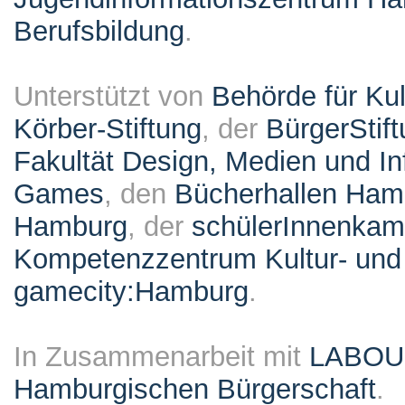
Berufsbildung
.
Unterstützt von
Behörde für Ku
Körber-Stiftung
, der
BürgerStif
Fakultät Design, Medien und I
Games
, den
Bücherhallen Ham
Hamburg
, der
schülerInnenka
Kompetenzzentrum Kultur- und 
gamecity:Hamburg
.
In Zusammenarbeit mit
LABO
Hamburgischen Bürgerschaft
.