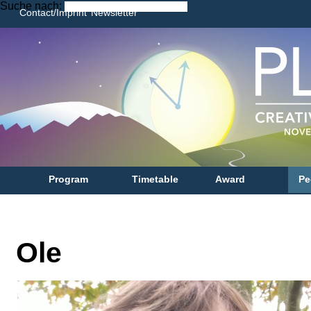
Suche nach:
Contact/Imprint
Newsletter
like us on facebook
follow us on twitter
see us at flickr
watch us on youtube
see more at instagram
Program
Timetable
Award
Pe
Ole