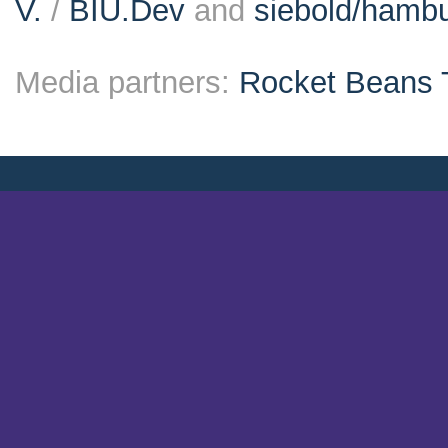
V.
/
BIU.Dev
and
siebold/ham
Media partners:
Rocket Beans