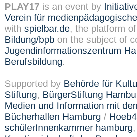
PLAY17
is an event by
Initiati
Verein für medienpädagogische
with
spielbar.de
, the platform o
Bildung/bpb
on the subject of 
Jugendinformationszentrum Ha
Berufsbildung
.
Supported by
Behörde für Kult
Stiftung
,
BürgerStiftung Hambu
Medien und Information mit d
Bücherhallen Hamburg
/
Hoeb
schülerInnenkammer hamburg