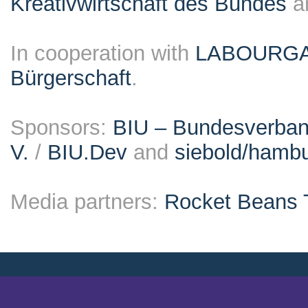
Kreativwirtschaft des Bundes
a
In cooperation with
LABOURG
Bürgerschaft
.
Sponsors:
BIU – Bundesverband
V.
/
BIU.Dev
and
siebold/ham
Media partners:
Rocket Beans