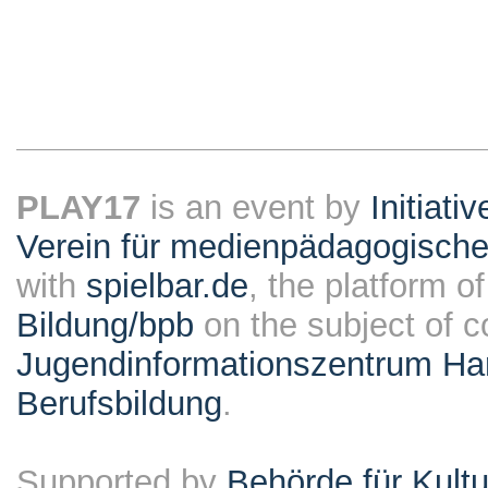
PLAY17
is an event by
Initiati
Verein für medienpädagogische
with
spielbar.de
, the platform o
Bildung/bpb
on the subject of 
Jugendinformationszentrum Ha
Berufsbildung
.
Supported by
Behörde für Kult