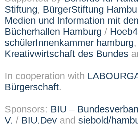
Stiftung
,
BürgerStiftung Hambu
Medien und Information mit d
Bücherhallen Hamburg
/
Hoeb
schülerInnenkammer hamburg
Kreativwirtschaft des Bundes
a
In cooperation with
LABOURG
Bürgerschaft
.
Sponsors:
BIU – Bundesverband
V.
/
BIU.Dev
and
siebold/ham