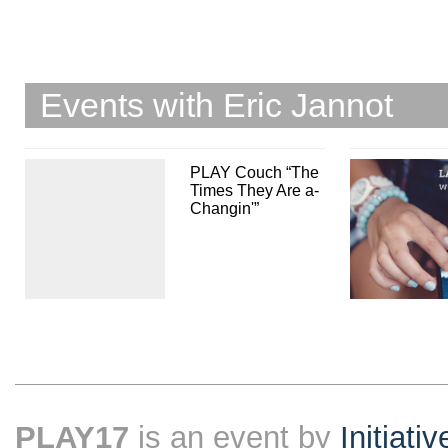
Events with Eric Jannot
PLAY Couch “The
Times They Are a-
Changin'”
PLAY17
is an event by
Initiati