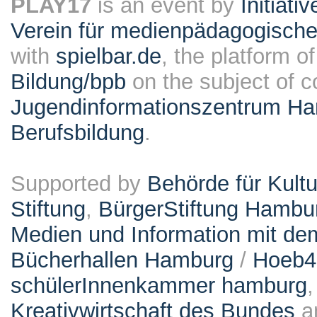
PLAY17
is an event by
Initiati
Verein für medienpädagogische
with
spielbar.de
, the platform o
Bildung/bpb
on the subject of 
Jugendinformationszentrum Ha
Berufsbildung
.
Supported by
Behörde für Kult
Stiftung
,
BürgerStiftung Hambu
Medien und Information mit d
Bücherhallen Hamburg
/
Hoeb
schülerInnenkammer hamburg
Kreativwirtschaft des Bundes
a