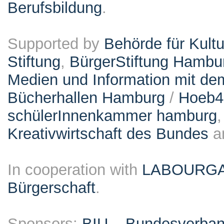
Berufsbildung
.
Supported by
Behörde für Kult
Stiftung
,
BürgerStiftung Hambu
Medien und Information mit d
Bücherhallen Hamburg
/
Hoeb
schülerInnenkammer hamburg
Kreativwirtschaft des Bundes
a
In cooperation with
LABOURG
Bürgerschaft
.
Sponsors:
BIU – Bundesverband