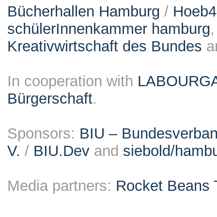
Bücherhallen Hamburg
/
Hoeb
schülerInnenkammer hamburg
Kreativwirtschaft des Bundes
a
In cooperation with
LABOURG
Bürgerschaft
.
Sponsors:
BIU – Bundesverband
V.
/
BIU.Dev
and
siebold/ham
Media partners:
Rocket Beans