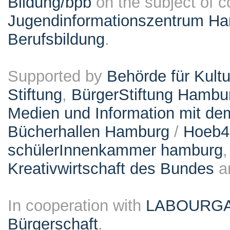
Bildung/bpb
on the subject of 
Jugendinformationszentrum Ha
Berufsbildung
.
Supported by
Behörde für Kult
Stiftung
,
BürgerStiftung Hambu
Medien und Information mit d
Bücherhallen Hamburg
/
Hoeb
schülerInnenkammer hamburg
Kreativwirtschaft des Bundes
a
In cooperation with
LABOURG
Bürgerschaft
.