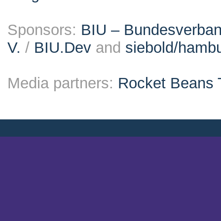
Sponsors:
BIU – Bundesverband
V.
/
BIU.Dev
and
siebold/ham
Media partners:
Rocket Beans