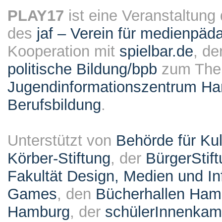
PLAY17
ist eine Veranstaltung
des
jaf – Verein für medienpäd
Kooperation mit
spielbar.de
, de
politische Bildung/bpb
zum The
Jugendinformationszentrum Ha
Berufsbildung
.
Unterstützt von
Behörde für Ku
Körber-Stiftung
, der
BürgerStif
Fakultät Design, Medien und I
Games
, den
Bücherhallen Ham
Hamburg
, der
schülerInnenka