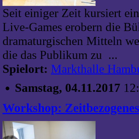
Seit einiger Zeit kursiert e
Live-Games erobern die Bü
dramaturgischen Mitteln we
die das Publikum zu ...
Spielort:
Markthalle Hamb
Samstag, 04.11.2017
12
Workshop: Zeitbezogenes