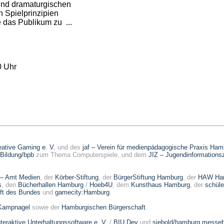
und dramaturgischen
n Spielprinzipien
e das Publikum zu ...
0 Uhr
reative Gaming e. V.
und des
jaf – Verein für medienpädagogische Praxis Ham
 Bildung/bpb
zum Thema Computerspiele, und dem
JIZ – Jugendinformations
 – Amt Medien
, der
Körber-Stiftung
, der
BürgerStiftung Hamburg
, der
HAW Ham
s
, den
Bücherhallen Hamburg
/
Hoeb4U
, dem
Kunsthaus Hamburg
, der
schül
aft des Bundes
und
gamecity:Hamburg
.
Kampnagel
sowie der
Hamburgischen Bürgerschaft
.
eraktive Unterhaltungssoftware e. V.
/
BIU.Dev
und
siebold/hamburg mess