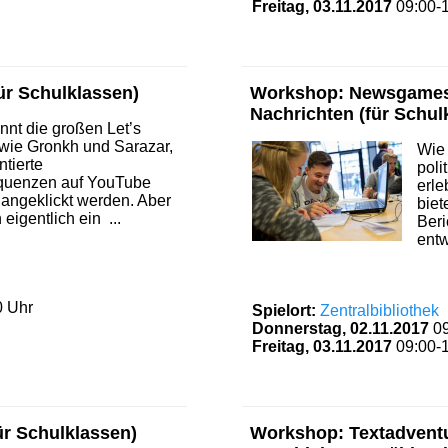
Freitag, 03.11.2017
09:00-
ür Schulklassen)
Workshop: Newsgames 
Nachrichten (für Schul
ennt die großen Let’s
wie Gronkh und Sarazar,
Wie 
tierte
poli
quenzen auf YouTube
erle
 angeklickt werden. Aber
biet
eigentlich ein ...
Beri
entw
0 Uhr
Spielort:
Zentralbibliothek
Donnerstag, 02.11.2017
0
Freitag, 03.11.2017
09:00-
ür Schulklassen)
Workshop: Textadventu