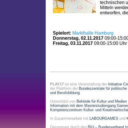
technischen 
Mitteln werde
entworfen, di
Spielort:
Markthalle Hamburg
Donnerstag, 02.11.2017
09:00-15:0
Freitag, 03.11.2017
09:00-15:00 Uhr
PLAY17
ist eine Veranstaltung der
Initiative C
der Plattform der
Bundeszentrale für politische
und Berufsbildung
.
Unterstützt von
Behörde für Kultur und Medien
Information mit dem Masterstudiengang Game
Kompetenzzentrum Kultur- und Kreativwirtsch
In Zusammenarbeit mit
LABOURGAMES
und
Gesponsert durch den
BIU – Bundesverband Int