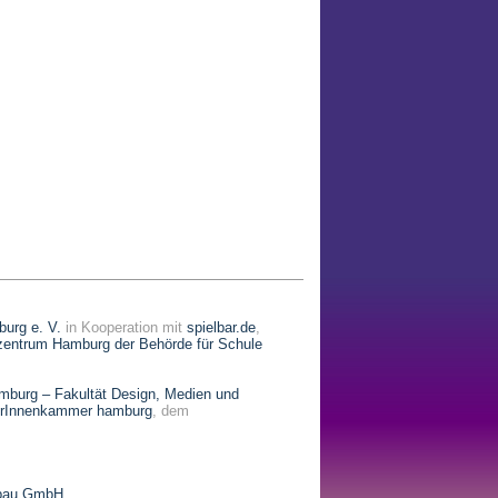
burg e. V.
in Kooperation mit
spielbar.de
,
zentrum Hamburg der Behörde für Schule
burg – Fakultät Design, Medien und
erInnenkammer hamburg
, dem
ebau GmbH
.