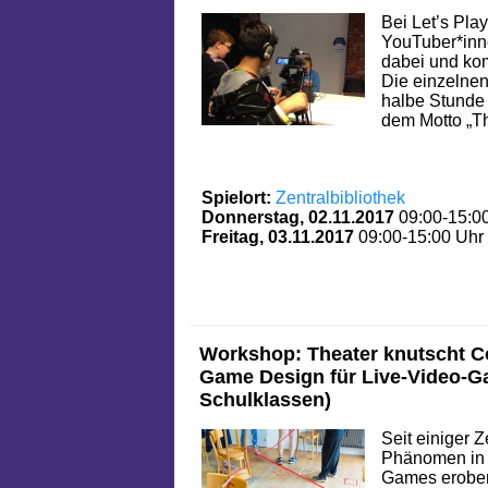
Bei Let’s Pla
YouTuber*inn
dabei und kom
Die einzelnen
halbe Stunde 
dem Motto „Th
Spielort:
Zentralbibliothek
Donnerstag, 02.11.2017
09:00-15:0
Freitag, 03.11.2017
09:00-15:00 Uhr
Workshop: Theater knutscht C
Game Design für Live-Video-G
Schulklassen)
Seit einiger Ze
Phänomen in d
Games erober