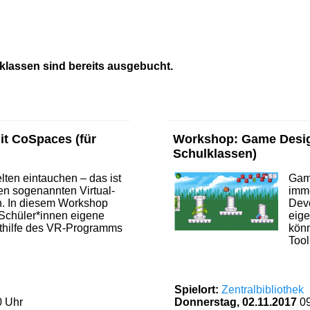
klassen sind bereits ausgebucht.
t CoSpaces (für
Workshop: Game Design 
Schulklassen)
elten eintauchen – das ist
Gam
en sogenannten Virtual-
imme
en. In diesem Workshop
Deve
 Schüler*innen eigene
eige
thilfe des VR-Programms
könn
Tool
Spielort:
Zentralbibliothek
0 Uhr
Donnerstag, 02.11.2017
0