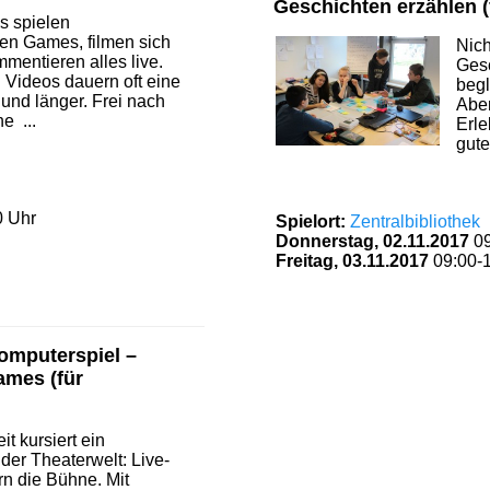
Geschichten erzählen (
ys spielen
en Games, filmen sich
Nich
mentieren alles live.
Gesc
 Videos dauern oft eine
begl
und länger. Frei nach
Abe
e ...
Erle
gute
0 Uhr
Spielort:
Zentralbibliothek
Donnerstag, 02.11.2017
0
Freitag, 03.11.2017
09:00-
omputerspiel –
ames (für
it kursiert ein
er Theaterwelt: Live-
n die Bühne. Mit