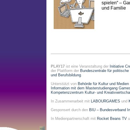
spielen“ – G
und Familie
PLAY17
ist eine Veranstaltung der
Initiative C
der Plattform der
Bundeszentrale für politische
und Berufsbildung
.
Unterstützt von
Behörde für Kultur und Medien
Information mit dem Masterstudiengang Game
Kompetenzzentrum Kultur- und Kreativwirtsch
In Zusammenarbeit mit
LABOURGAMES
und
Gesponsert durch den
BIU – Bundesverband Int
In Medienpartnerschaft mit
Rocket Beans TV
u