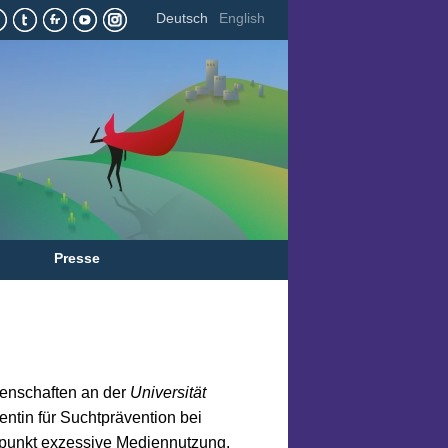
Deutsch
English
Presse
senschaften an der
Universität
rentin für Suchtprävention bei
unkt exzessive Mediennutzung.