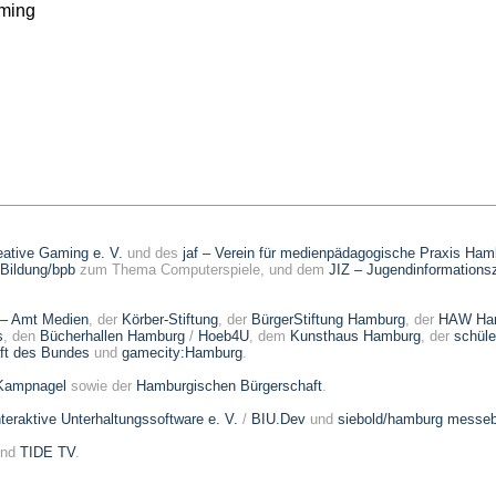
aming
reative Gaming e. V.
und des
jaf – Verein für medienpädagogische Praxis Ham
 Bildung/bpb
zum Thema Computerspiele, und dem
JIZ – Jugendinformations
 – Amt Medien
, der
Körber-Stiftung
, der
BürgerStiftung Hamburg
, der
HAW Ham
s
, den
Bücherhallen Hamburg
/
Hoeb4U
, dem
Kunsthaus Hamburg
, der
schül
aft des Bundes
und
gamecity:Hamburg
.
Kampnagel
sowie der
Hamburgischen Bürgerschaft
.
eraktive Unterhaltungssoftware e. V.
/
BIU.Dev
und
siebold/hamburg mess
nd
TIDE TV
.