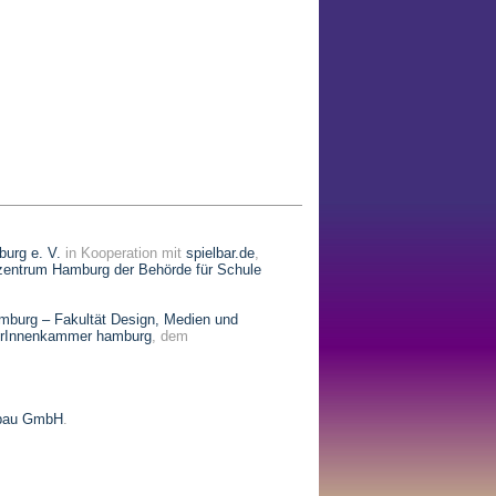
burg e. V.
in Kooperation mit
spielbar.de
,
zentrum Hamburg der Behörde für Schule
burg – Fakultät Design, Medien und
erInnenkammer hamburg
, dem
ebau GmbH
.