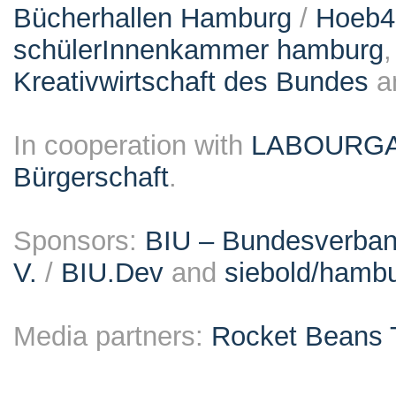
Bücherhallen Hamburg
/
Hoeb
schülerInnenkammer hamburg
Kreativwirtschaft des Bundes
a
In cooperation with
LABOURG
Bürgerschaft
.
Sponsors:
BIU – Bundesverband
V.
/
BIU.Dev
and
siebold/ham
Media partners:
Rocket Beans